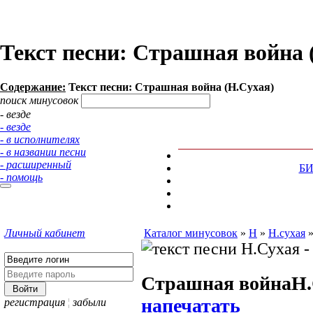
Текст песни: Страшная война 
Содержание:
Текст песни: Страшная война (Н.Сухая)
поиск минусовок
- везде
- везде
- в исполнителях
- в названии песни
- расширенный
Б
- помощь
Личный кабинет
Каталог минусовок
»
Н
»
Н.сухая
Страшная война
Н.
напечатать
регистрация
¦
забыли