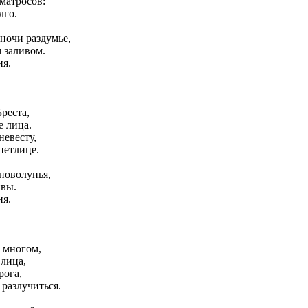
матросов:
лго.
 ночи раздумье,
 заливом.
ня.
реста,
е лица.
невесту,
петлице.
 новолунья,
ивы.
ня.
 многом,
 лица,
рога,
 разлучиться.