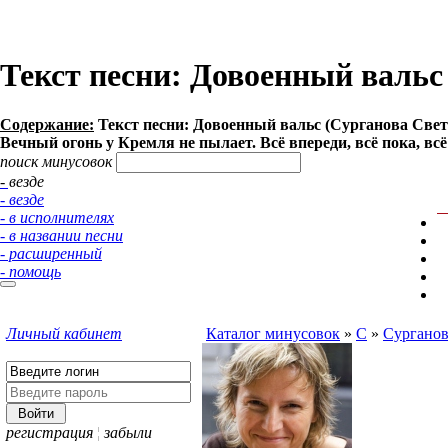
Текст песни: Довоенный вальс
Содержание:
Текст песни: Довоенный вальс (Сурганова Светл
Вечный огонь у Кремля не пылает. Всё впереди, всё пока, всё 
поиск минусовок
- везде
- везде
- в исполнителях
- в названии песни
- расширенный
- помощь
Личный кабинет
Каталог минусовок
»
С
»
Сурганов
регистрация
¦
забыли