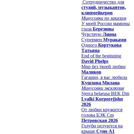
Сотрудничество для
студий, музыкантов,
клипмейкеров
Минусовки по заказам
У моей России мамины
глаза
Березины
Чувствую
Лиона
Супермен
Мураками
Одного
Кортукова
Татьяна
End of the beginning
David Phelps
Мир без твоей любви
Маликов
Гагарин, я вас любила
Кушхова Милана
Минусовки эксклюзив
Sjerca belarusa BEK Dm
Lyalki Korporejjshn
2026
От любви кружится
голова БЭК Cm
Петровская 2026
Голуби целуются на
крыше
Суно А1