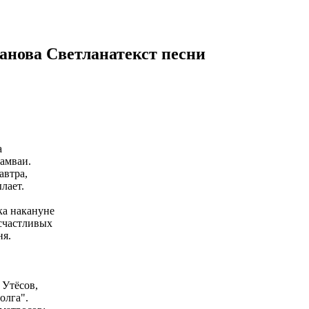
анова Светлана
текст песни
а
рамваи.
автра,
лает.
ока накануне
 счастливых
ня.
 Утёсов,
олга".