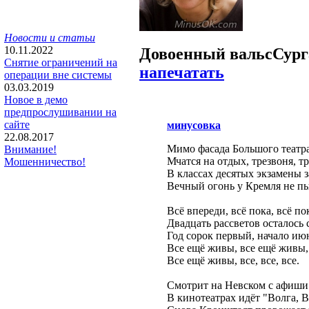
Новости и статьи
10.11.2022
Довоенный вальс
Сург
Снятие ограничений на
напечатать
операции вне системы
03.03.2019
Новое в демо
предпрослушивании на
сайте
минусовка
22.08.2017
Мимо фасада Большого театр
Внимание!
Мчатся на отдых, трезвоня, т
Мошенничество!
В классах десятых экзамены з
Вечный огонь у Кремля не пы
Всё впереди, всё пока, всё п
Двадцать рассветов осталось
Год сорок первый, начало ию
Все ещё живы, все ещё живы,
Все ещё живы, все, все, все.
Смотрит на Невском с афиши
В кинотеатрах идёт "Волга, В