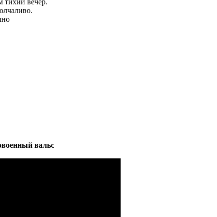
м тихий вечер.
молчаливо.
чно
овоенный вальс