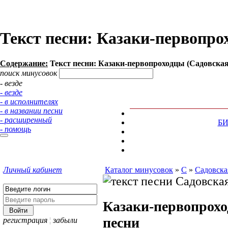
Текст песни: Казаки-первопро
Содержание:
Текст песни: Казаки-первопроходцы (Садовская
поиск минусовок
- везде
- везде
- в исполнителях
- в названии песни
- расширенный
Б
- помощь
Личный кабинет
Каталог минусовок
»
С
»
Садовска
Казаки-первопрох
песни
регистрация
¦
забыли