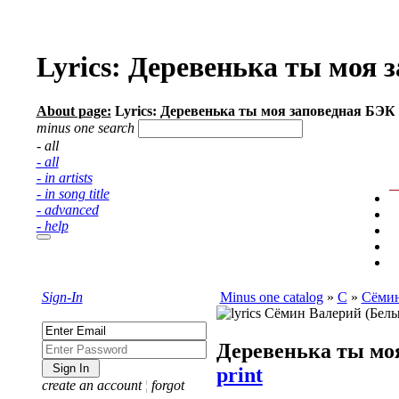
Lyrics: Деревенька ты моя
About page:
Lyrics: Деревенька ты моя заповедная БЭК
minus one search
- all
- all
- in artists
- in song title
- advanced
- help
Sign-In
Minus one catalog
»
С
»
Сёмин
Деревенька ты мо
print
create an account
¦
forgot