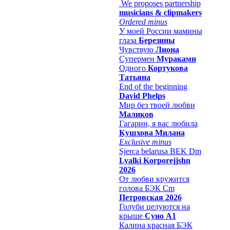
We proposes partnership
musicians & clipmakers
Ordered minus
У моей России мамины
глаза
Березины
Чувствую
Лиона
Супермен
Мураками
Одного
Кортукова
Татьяна
End of the beginning
David Phelps
Мир без твоей любви
Маликов
Гагарин, я вас любила
Кушхова Милана
Exclusive minus
Sjerca belarusa BEK Dm
Lyalki Korporejjshn
2026
От любви кружится
голова БЭК Cm
Петровская 2026
Голуби целуются на
крыше
Суно А1
Калина красная БЭК