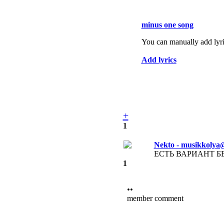
minus one song
You can manually add lyri
Add lyrics
+
1
Nekto - musikkolya
ЕСТЬ ВАРИАНТ Б
1
••
member comment