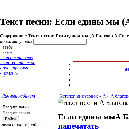
Текст песни: Если едины мы (
Содержание:
Текст песни: Если едины мы (А Благова А Селу
поиск минусовок
- везде
- везде
- в исполнителях
- в названии песни
- расширенный
Б
- помощь
Личный кабинет
Каталог минусовок
»
А
»
А благов
Если едины мы
А Б
напечатать
регистрация
¦
забыли