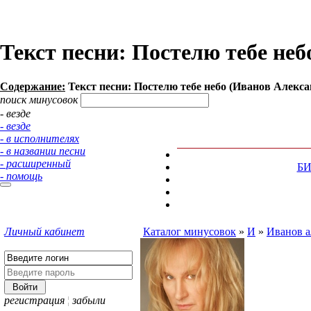
Текст песни: Постелю тебе не
Содержание:
Текст песни: Постелю тебе небо (Иванов Алекса
поиск минусовок
- везде
- везде
- в исполнителях
- в названии песни
- расширенный
Б
- помощь
Личный кабинет
Каталог минусовок
»
И
»
Иванов а
регистрация
¦
забыли