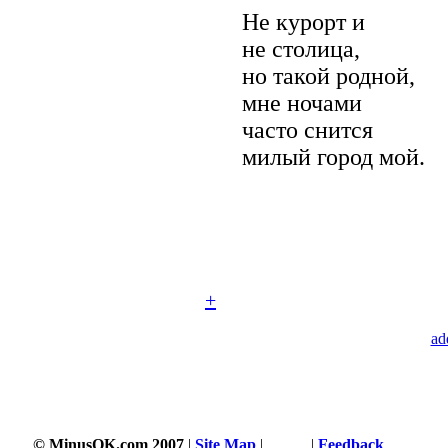
Не курорт и
не столица,
но такой родной,
мне ночами
часто снится
милый город мой.
+
ad
© MinusOK.com 2007
|
Site Map
|
Terms
|
Feedback