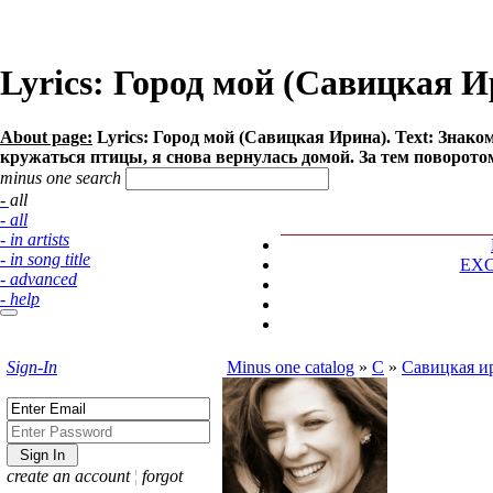
Lyrics: Город мой (Савицкая И
About page:
Lyrics: Город мой (Савицкая Ирина). Text: Знако
кружаться птицы, я снова вернулась домой. За тем поворотом
minus one search
- all
- all
- in artists
- in song title
EX
- advanced
- help
Sign-In
Minus one catalog
»
С
»
Савицкая и
create an account
¦
forgot