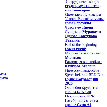
Сотрудничество для
студий, музыкантов,
клипмейкеров
Минусовки по заказам
У моей России мамины
глаза
Березины
Чувствую
Лиона
Супермен
Мураками
Одного
Кортукова
Татьяна
End of the beginning
David Phelps
Мир без твоей любви
Маликов
Гагарин, я вас любила
Кушхова Милана
Минусовки эксклюзив
амма
Sjerca belarusa BEK Dm
Lyalki Korporejjshn
2026
От любви кружится
голова БЭК Cm
Петровская 2026
Голуби целуются на
крыше
Суно А1