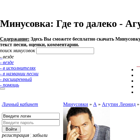
Минусовка: Где то далеко - Агу
Содержание:
Здесь Вы сможете бесплатно cкачать Минусовку п
текст песни, оценки, комментарии.
поиск минусовок
- везде
- везде
- в исполнителях
- в названии песни
- расширенный
- помощь
Личный кабинет
Минусовки
»
А
»
Агутин Леонид
регистрация
¦
забыли