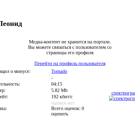
Леонид
Медиа-контент не хранится на портале.
Вы можете связаться с пользователем со
страницы его профиля
Перейти на профиль пользователя
щил о минусе:
Tornado
-
ельность:
04:15
ер:
5.82 Mb
спектрогр
ейт:
192 кбит/с
оценки нет
ка:
Всего оценок: 0
оценить