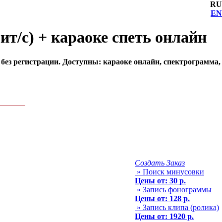
RU
EN
ит/с) + караоке спеть онлайн
) без регистрации. Доступны: караоке онлайн, спектрограмма,
Создать Заказ
» Поиск минусовки
Цены от: 30 р.
» Запись фонограммы
Цены от: 128 р.
» Запись клипа (ролика)
Цены от: 1920 р.