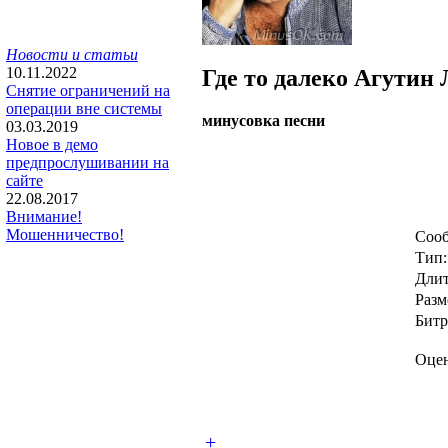
Новости и статьи
10.11.2022
Где то далеко
Агутин 
Снятие ограничений на
операции вне системы
минусовка песни
03.03.2019
Новое в демо
предпрослушивании на
сайте
22.08.2017
Внимание!
Мошенничество!
Сооб
Тип:
Длит
Разм
Битр
Оцен
+