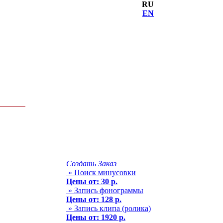
RU
EN
Создать Заказ
» Поиск минусовки
Цены от: 30 р.
» Запись фонограммы
Цены от: 128 р.
» Запись клипа (ролика)
Цены от: 1920 р.