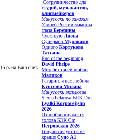
Сотрудничество для
студий, музыкантов,
клипмейкеров
Минусовки по заказам
У моей России мамины
глаза
Березины
Чувствую
Лиона
Супермен
Мураками
Одного
Кортукова
Татьяна
End of the beginning
David Phelps
15 р. на Ваш счет.
Мир без твоей любви
Маликов
Гагарин, я вас любила
Кушхова Милана
Минусовки эксклюзив
Sjerca belarusa BEK Dm
Lyalki Korporejjshn
2026
От любви кружится
голова БЭК Cm
Петровская 2026
Голуби целуются на
крыше
Суно А1