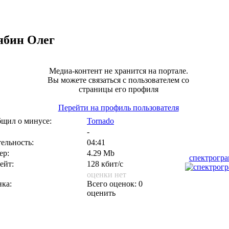
ябин Олег
Медиа-контент не хранится на портале.
Вы можете связаться с пользователем со
страницы его профиля
Перейти на профиль пользователя
щил о минусе:
Tornado
-
ельность:
04:41
ер:
4.29 Mb
спектрогр
ейт:
128 кбит/с
оценки нет
ка:
Всего оценок: 0
оценить