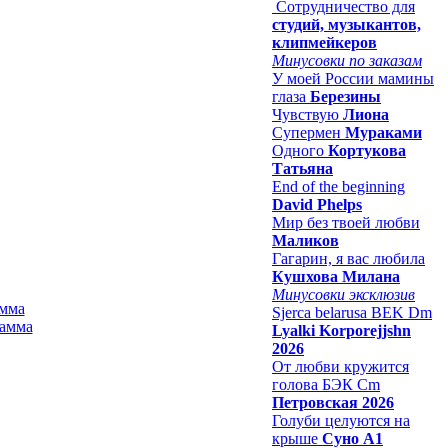
Сотрудничество для
студий, музыкантов,
клипмейкеров
Минусовки по заказам
У моей России мамины
глаза
Березины
Чувствую
Лиона
Супермен
Мураками
Одного
Кортукова
Татьяна
End of the beginning
David Phelps
Мир без твоей любви
Маликов
Гагарин, я вас любила
Кушхова Милана
Минусовки эксклюзив
амма
Sjerca belarusa BEK Dm
Lyalki Korporejjshn
2026
От любви кружится
голова БЭК Cm
Петровская 2026
Голуби целуются на
крыше
Суно А1