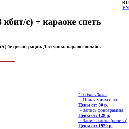
RU
EN
 кбит/с) + караоке спеть
/с) без регистрации. Доступны: караоке онлайн,
Создать Заказ
» Поиск минусовки
Цены от: 30 р.
» Запись фонограммы
Цены от: 128 р.
» Запись клипа (ролика)
Цены от: 1920 р.