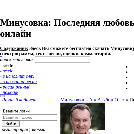
Минусовка: Последняя любовь -
онлайн
Содержание:
Здесь Вы сможете бесплатно cкачать Минусовку п
спектрограмма, текст песни, оценки, комментарии.
поиск минусовок
- везде
- везде
- в исполнителях
- в названии песни
- расширенный
- помощь
Личный кабинет
Минусовки
»
А
»
Алябин Олег
»
П
регистрация
¦
забыли