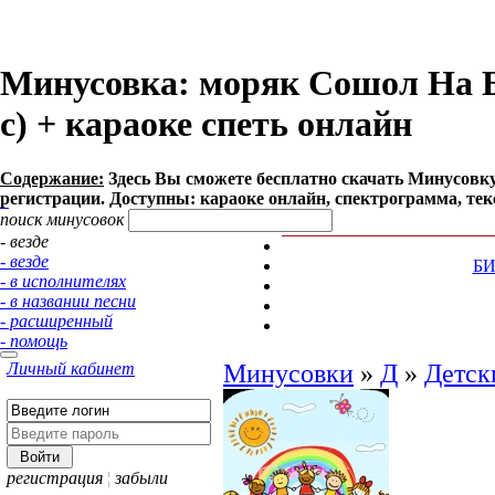
Минусовка: моряк Сошол На Бер
с) + караоке спеть онлайн
Содержание:
Здесь Вы сможете бесплатно cкачать Минусовку п
регистрации. Доступны: караоке онлайн, спектрограмма, тек
поиск минусовок
- везде
- везде
Б
- в исполнителях
- в названии песни
- расширенный
- помощь
Личный кабинет
Минусовки
»
Д
»
Детск
регистрация
¦
забыли