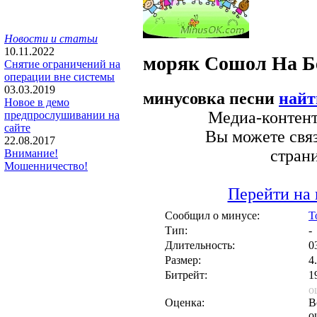
Новости и статьи
10.11.2022
моряк Сошол На Б
Снятие ограничений на
операции вне системы
03.03.2019
минусовка песни
найт
Новое в демо
Медиа-контент 
предпрослушивании на
сайте
Вы можете связ
22.08.2017
стран
Внимание!
Мошенничество!
Перейти на 
Сообщил о минусе:
T
Тип:
-
Длительность:
0
Размер:
4
Битрейт:
1
о
Оценка:
В
о