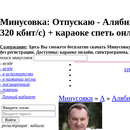
Минусовка: Отпускаю - Алябин
320 кбит/с) + караоке спеть он
Содержание:
Здесь Вы сможете бесплатно cкачать Минусовку 
без регистрации. Доступны: караоке онлайн, спектрограмма, 
поиск минусовок
- везде
- везде
Б
- в исполнителях
- в названии песни
- расширенный
- помощь
Личный кабинет
Минусовки
»
А
»
Аляби
регистрация
¦
забыли