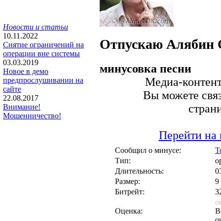
Новости и статьи
10.11.2022
Отпускаю
Алябин 
Снятие ограничений на
операции вне системы
03.03.2019
минусовка песни
Новое в демо
Медиа-контент 
предпрослушивании на
сайте
Вы можете связ
22.08.2017
стран
Внимание!
Мошенничество!
Перейти на 
Сообщил о минусе:
T
Тип:
о
Длительность:
0
Размер:
9
Битрейт:
3
о
Оценка:
В
о