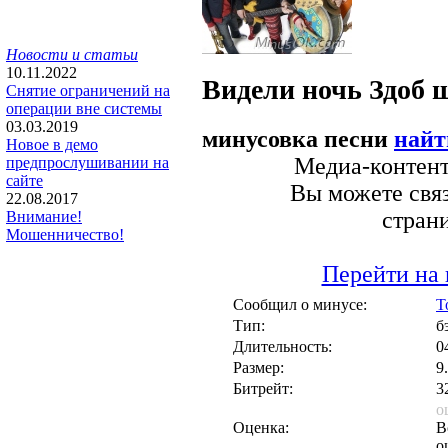
Новости и статьи
10.11.2022
Видели ночь
Здоб 
Снятие ограничений на
операции вне системы
03.03.2019
минусовка песни
найт
Новое в демо
Медиа-контент 
предпрослушивании на
сайте
Вы можете связ
22.08.2017
стран
Внимание!
Мошенничество!
Перейти на 
Сообщил о минусе:
T
Тип:
б
Длительность:
0
Размер:
9
Битрейт:
3
о
Оценка:
В
о