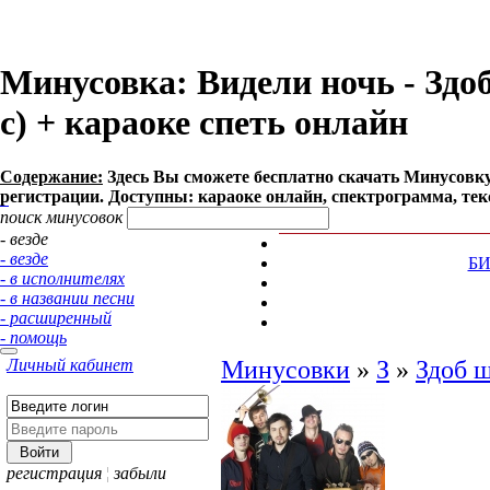
Минусовка: Видели ночь - Здоб 
с) + караоке спеть онлайн
Содержание:
Здесь Вы сможете бесплатно cкачать Минусовку пе
регистрации. Доступны: караоке онлайн, спектрограмма, тек
поиск минусовок
- везде
- везде
Б
- в исполнителях
- в названии песни
- расширенный
- помощь
Личный кабинет
Минусовки
»
З
»
Здоб ш
регистрация
¦
забыли