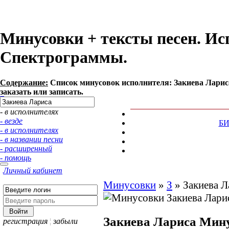
Минусовки + тексты песен. Ис
Спектрограммы.
Содержание:
Список минусовок исполнителя: Закиева Ларис
заказать или записать.
- в исполнителях
- везде
Б
- в исполнителях
- в названии песни
- расширенный
- помощь
Личный кабинет
Минусовки
»
З
»
Закиева Л
Закиева Лариса
Мину
регистрация
¦
забыли