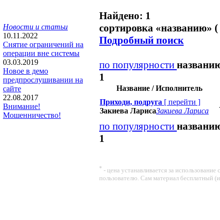
Найдено: 1
сортировка «
названию
» (
Новости и статьи
10.11.2022
Подробный поиск
Снятие ограничений на
операции вне системы
03.03.2019
по популярности
названи
Новое в демо
1
предпрослушивании на
Название / Исполнитель
сайте
22.08.2017
Приходи, подруга
[
перейти
]
Внимание!
Закиева Лариса
Закиева Лариса
Мошенничество!
по популярности
названи
1
*
- цена устанавливается за использование
пользователю. Сам материал бесплатный (