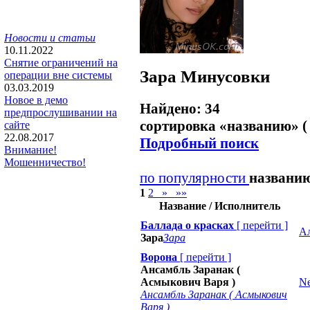
Новости и статьи
10.11.2022
Снятие ограничений на
Зара
Минусовки
операции вне системы
03.03.2019
Новое в демо
Найдено: 34
предпрослушивании на
сортировка «
названию
» (
сайте
22.08.2017
Подробный поиск
Внимание!
Мошенничество!
по популярности
названи
1
2
»
»»
Название / Исполнитель
Баллада о красках
[
перейти
]
А
Зара
Зара
Ворона
[
перейти
]
Ансамбль Заранак (
Асмыкович Варя )
Ne
Ансамбль Заранак ( Асмыкович
Варя )