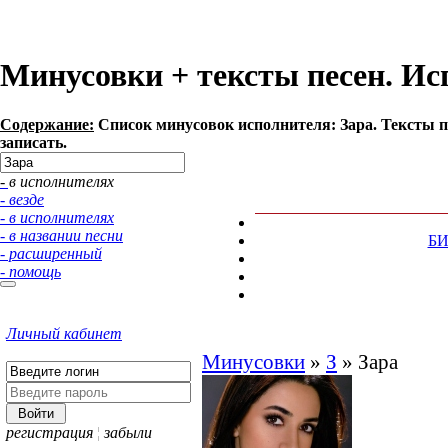
Минусовки + тексты песен. Ис
Содержание:
Список минусовок исполнителя: Зара. Тексты 
записать.
- в исполнителях
- везде
- в исполнителях
- в названии песни
Б
- расширенный
- помощь
Личный кабинет
Минусовки
»
З
»
Зара
регистрация
¦
забыли