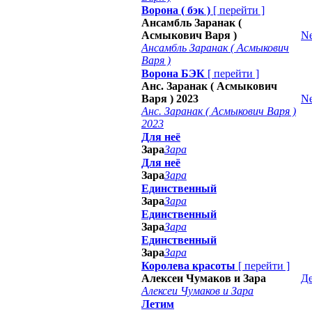
Ворона ( бэк )
[
перейти
]
Ансамбль Заранак (
Асмыкович Варя )
Ne
Ансамбль Заранак ( Асмыкович
Варя )
Ворона БЭК
[
перейти
]
Анс. Заранак ( Асмыкович
Варя ) 2023
Ne
Анс. Заранак ( Асмыкович Варя )
2023
Для неё
Зара
Зара
Для неё
Зара
Зара
Единственный
Зара
Зара
Единственный
Зара
Зара
Единственный
Зара
Зара
Королева красоты
[
перейти
]
Алексеи Чумаков и Зара
Д
Алексеи Чумаков и Зара
Летим