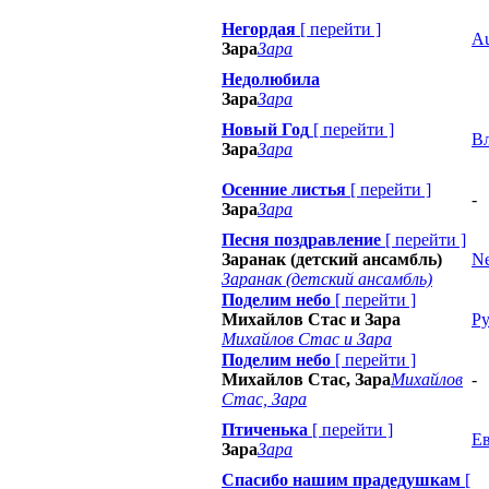
Негордая
[
перейти
]
Au
Зара
Зара
Недолюбила
Зара
Зара
Новый Год
[
перейти
]
В
Зара
Зара
Осенние листья
[
перейти
]
-
Зара
Зара
Песня поздравление
[
перейти
]
Заранак (детский ансамбль)
Ne
Заранак (детский ансамбль)
Поделим небо
[
перейти
]
Михайлов Стас и Зара
Ру
Михайлов Стас и Зара
Поделим небо
[
перейти
]
Михайлов Стас, Зара
Михайлов
-
Стас, Зара
Птиченька
[
перейти
]
Е
Зара
Зара
Спасибо нашим прадедушкам
[