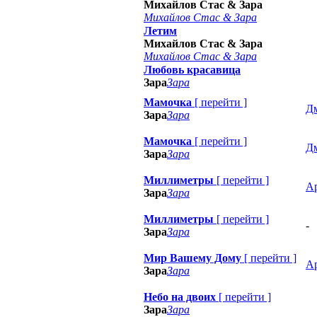
Михайлов Стас & Зара
Михайлов Стас & Зара
Летим
Михайлов Стас & Зара
Михайлов Стас & Зара
Любовь красавица
Зара
Зара
Мамочка
[
перейти
]
Д
Зара
Зара
Мамочка
[
перейти
]
Д
Зара
Зара
Миллиметры
[
перейти
]
А
Зара
Зара
Миллиметры
[
перейти
]
-
Зара
Зара
Мир Вашему Дому
[
перейти
]
А
Зара
Зара
Небо на двоих
[
перейти
]
Зара
Зара