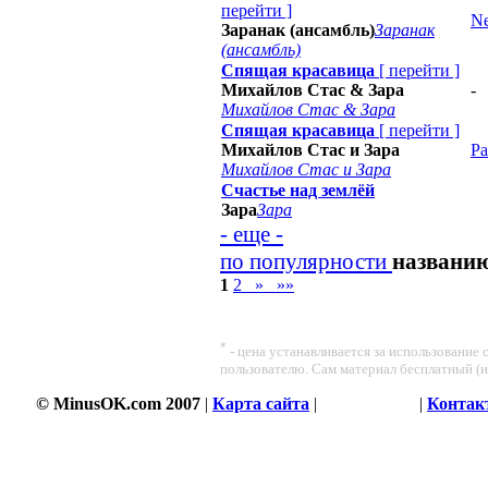
перейти
]
Ne
Заранак (ансамбль)
Заранак
(ансамбль)
Спящая красавица
[
перейти
]
Михайлов Стас & Зара
-
Михайлов Стас & Зара
Спящая красавица
[
перейти
]
Михайлов Стас и Зара
Ра
Михайлов Стас и Зара
Счастье над землёй
Зара
Зара
- еще -
по популярности
названи
1
2
»
»»
*
- цена устанавливается за использование
пользователю. Сам материал бесплатный (
© MinusOK.com 2007
|
Карта сайта
|
Соглашение
|
Контак