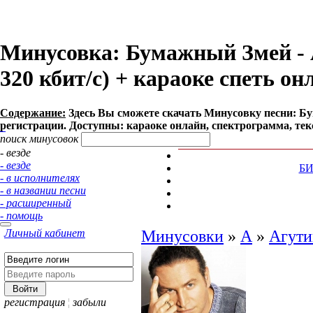
Минусовка: Бумажный Змей - А
320 кбит/с) + караоке спеть он
Содержание:
Здесь Вы сможете cкачать Минусовку песни: Бума
регистрации. Доступны: караоке онлайн, спектрограмма, тек
поиск минусовок
- везде
- везде
Б
- в исполнителях
- в названии песни
- расширенный
- помощь
Личный кабинет
Минусовки
»
А
»
Агути
регистрация
¦
забыли