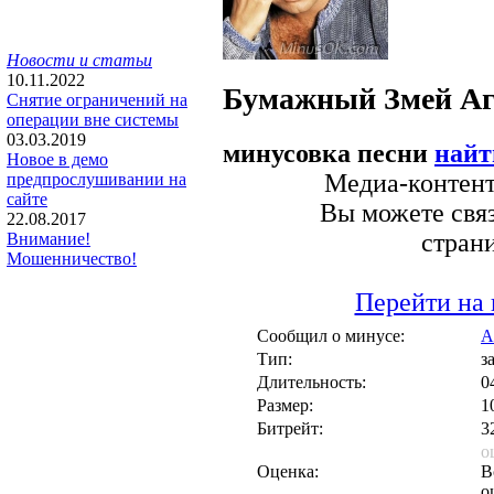
Новости и статьи
10.11.2022
Бумажный Змей
Аг
Снятие ограничений на
операции вне системы
03.03.2019
минусовка песни
найт
Новое в демо
Медиа-контент 
предпрослушивании на
сайте
Вы можете связ
22.08.2017
стран
Внимание!
Мошенничество!
Перейти на 
Сообщил о минусе:
A
Тип:
з
Длительность:
0
Размер:
1
Битрейт:
3
о
Оценка:
В
о