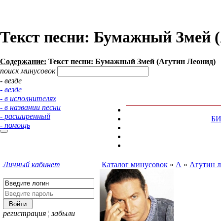
Текст песни: Бумажный Змей 
Содержание:
Текст песни: Бумажный Змей (Агутин Леонид)
поиск минусовок
- везде
- везде
- в исполнителях
- в названии песни
- расширенный
Б
- помощь
Личный кабинет
Каталог минусовок
»
А
»
Агутин 
регистрация
¦
забыли