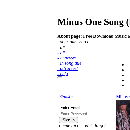
Minus One Song (
About page:
Free Download Music 
minus one search
- all
- all
- in artists
- in song title
- advanced
- help
Sign-In
Minus 
create an account
¦
forgot