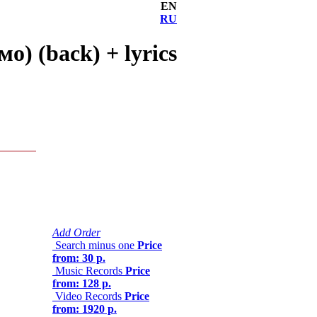
EN
RU
) (back) + lyrics
Add Order
Search minus one
Price
from: 30 р.
Music Records
Price
from: 128 р.
Video Records
Price
from: 1920 р.