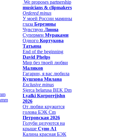
We proposes partnership
musicians & clipmakers
Ordered minus
У моей России мамины
глаза
Березины
Чувствую
Лиона
Супермен
Мураками
Одного
Кортукова
Татьяна
End of the beginning
David Phelps
Мир без твоей любви
Маликов
Гагарин, я вас любила
Кушхова Милана
Exclusive minus
Sjerca belarusa BEK Dm
amm
Lyalki Korporejjshn
2026
От любви кружится
голова БЭК Cm
Петровская 2026
Голуби целуются на
крыше
Суно А1
Калина красная БЭК