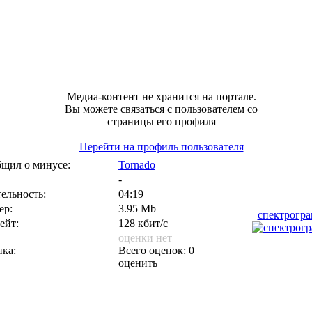
Медиа-контент не хранится на портале.
Вы можете связаться с пользователем со
страницы его профиля
Перейти на профиль пользователя
щил о минусе:
Tornado
-
ельность:
04:19
ер:
3.95 Mb
спектрогр
ейт:
128 кбит/с
оценки нет
ка:
Всего оценок: 0
оценить