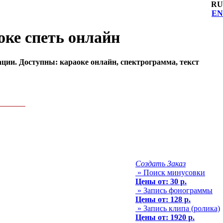
RU
EN
аоке спеть онлайн
рации. Доступны: караоке онлайн, спектрограмма, текст
Создать Заказ
» Поиск минусовки
Цены от: 30 р.
» Запись фонограммы
Цены от: 128 р.
» Запись клипа (ролика)
Цены от: 1920 р.