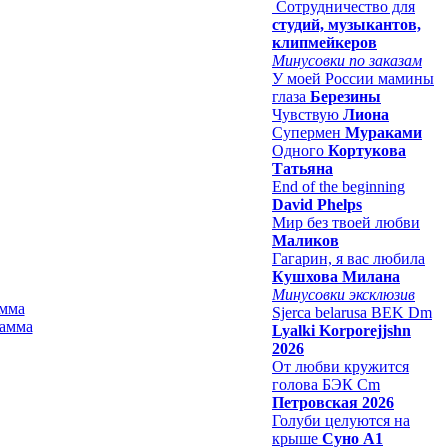
Сотрудничество для
студий, музыкантов,
клипмейкеров
Минусовки по заказам
У моей России мамины
глаза
Березины
Чувствую
Лиона
Супермен
Мураками
Одного
Кортукова
Татьяна
End of the beginning
David Phelps
Мир без твоей любви
Маликов
Гагарин, я вас любила
Кушхова Милана
Минусовки эксклюзив
амма
Sjerca belarusa BEK Dm
Lyalki Korporejjshn
2026
От любви кружится
голова БЭК Cm
Петровская 2026
Голуби целуются на
крыше
Суно А1