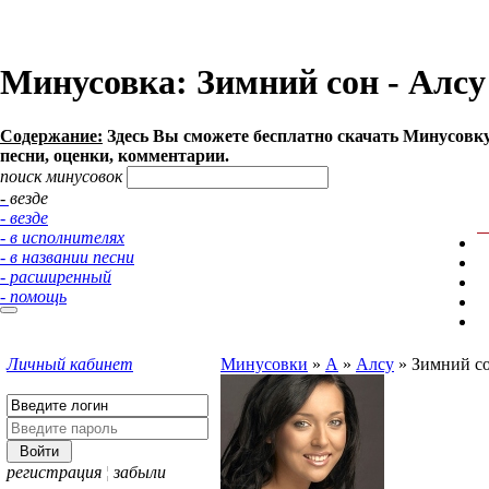
Минусовка: Зимний сон - Алсу 
Содержание:
Здесь Вы сможете бесплатно cкачать Минусовку п
песни, оценки, комментарии.
поиск минусовок
- везде
- везде
- в исполнителях
- в названии песни
- расширенный
- помощь
Личный кабинет
Минусовки
»
А
»
Алсу
»
Зимний с
регистрация
¦
забыли