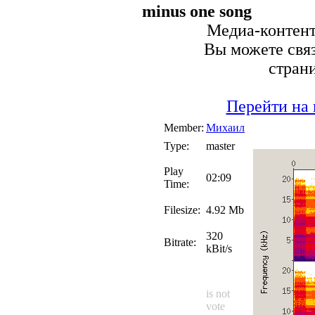
minus one song
Медиа-контент 
Вы можете связ
стран
Перейти на 
Member:
Михаил
Type:
master
Play
02:09
Time:
Filesize:
4.92 Mb
320
Bitrate:
kBit/s
is not
vote