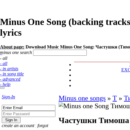
Minus One Song (backing track
lyrics
About page:
Download Music Minus One Song: Частушки (Тим
minus one search
- all
- all
- in artists
EX
- in song title
- advanced
- help
Sign-In
Minus one songs
»
Т
»
Т
Частушки
Тимоша
create an account
¦
forgot