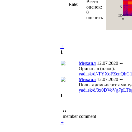
Всего
Rate:
оценок:
0
оценить
+
1
Михаил
12.07.2020
••
Оригинал (плюс):
yadi.sk/d/-TYXoFZenQhG
Михаил
12.07.2020
••
Полная демо-версия мину
yadi.sk/d/3x0DVoVg7pLTb
1
••
member comment
+