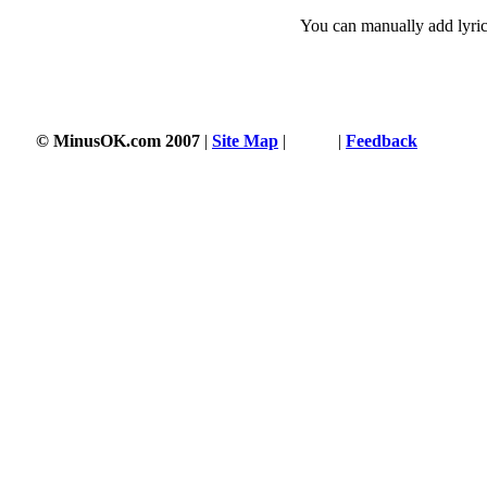
You can manually add lyric
© MinusOK.com 2007
|
Site Map
|
Terms
|
Feedback