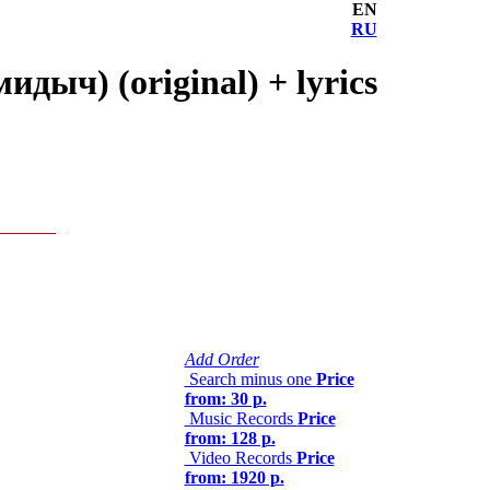
EN
RU
дыч) (original) + lyrics
Add Order
Search minus one
Price
from: 30 р.
Music Records
Price
from: 128 р.
Video Records
Price
from: 1920 р.