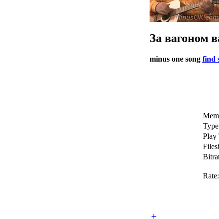
За вагоном в
minus one song
find 
Memb
Type
Play
Files
Bitra
Rate:
+