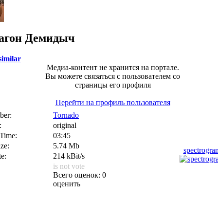
агон
Демидыч
similar
Медиа-контент не хранится на портале.
Вы можете связаться с пользователем со
страницы его профиля
Перейти на профиль пользователя
er:
Tornado
:
original
 Time:
03:45
ize:
5.74 Mb
spectrogr
te:
214 kBit/s
is not vote
Всего оценок: 0
оценить