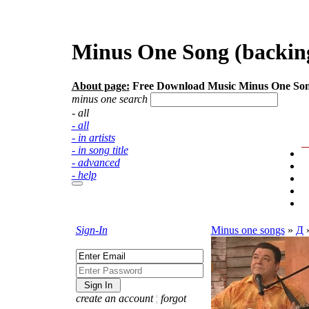
Minus One Song (backing
About page:
Free Download Music Minus One Son
minus one search
- all
- all
- in artists
- in song title
- advanced
- help
Sign-In
Minus one songs
»
Д
create an account
¦
forgot