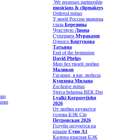
We proposes partnership
musicians & clipmakers
Ordered minus
У моей России мамины
глаза
Березины
Чувствую
Лиона
Супермен
Мураками
Одного
Кортукова
Татьяна
End of the beginning
David Phelps
Мир без твоей любви
Маликов
Гагарин, я вас любила
Кушхова Милана
Exclusive minus
Sjerca belarusa BEK Dm
amm
Lyalki Korporejjshn
2026
От любви кружится
голова БЭК Cm
Петровская 2026
Голуби целуются на
крыше
Суно А1
Калина красная БЭК