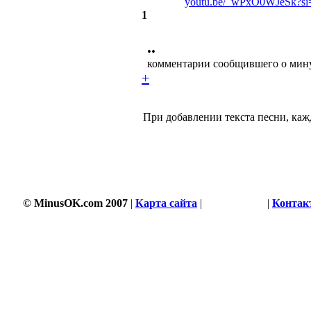
youtu.be/_wPxO0WJeSk?
1
••
комментарии сообщившего о мин
+
При добавлении текста песни, кажд
© MinusOK.com 2007
|
Карта сайта
|
Соглашение
|
Контак