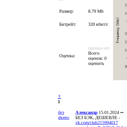
Размер:
8.79 Mb
Битрейт:
320 кбит/с
оценки нет
Всего
Оценка:
оценок: 0
оценить
+
1
без
Александр
15.01.2024
••
фото
БЕЗ БЭК, ДЕШЕВЛЕ -
vk.com/club215994017