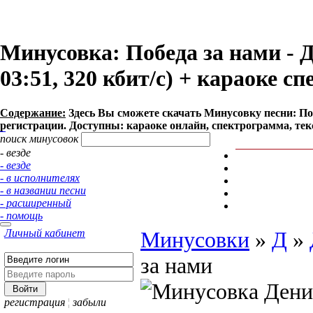
Минусовка: Победа за нами - 
03:51, 320 кбит/с) + караоке с
Содержание:
Здесь Вы сможете cкачать Минусовку песни: Побе
регистрации. Доступны: караоке онлайн, спектрограмма, тек
поиск минусовок
- везде
- везде
- в исполнителях
- в названии песни
- расширенный
- помощь
Личный кабинет
Минусовки
»
Д
»
за нами
регистрация
¦
забыли