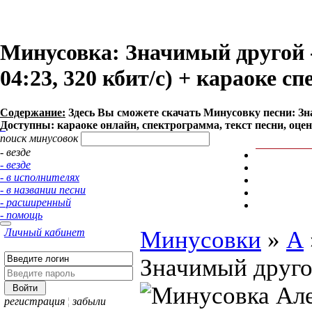
Минусовка: Значимый другой
04:23, 320 кбит/с) + караоке с
Содержание:
Здесь Вы сможете cкачать Минусовку песни: Зн
Доступны: караоке онлайн, спектрограмма, текст песни, оце
поиск минусовок
- везде
- везде
- в исполнителях
- в названии песни
- расширенный
- помощь
Личный кабинет
Минусовки
»
А
Значимый друг
регистрация
¦
забыли