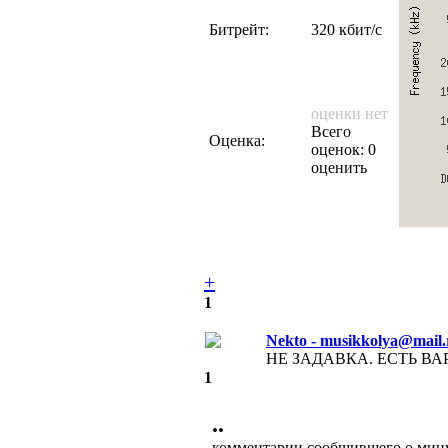
Битрейт:
320 кбит/с
оценки нет
Всего
Оценка:
оценок: 0
оценить
+
1
Nekto - musikkolya@mail.
НЕ ЗАДАВКА. ЕСТЬ ВА
1
••
комментарии сообщившего о мин