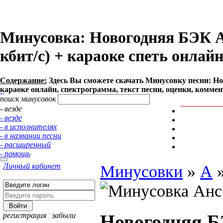
Минусовка: Новогодняя БЭК Ab
кбит/с) + караоке спеть онлай
Содержание:
Здесь Вы сможете cкачать Минусовку песни: Нов
караоке онлайн, спектрограмма, текст песни, оценки, коммен
поиск минусовок
- везде
- везде
- в исполнителях
- в названии песни
- расширенный
- помощь
Личный кабинет
Минусовки
»
А
Новогодняя 
регистрация
¦
забыли