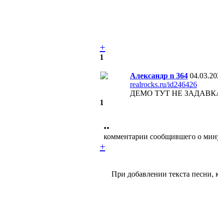
+
1
Александр n 364
04.03.20
realrocks.ru/id246426
ДЕМО ТУТ НЕ ЗАДАВК
1
••
комментарии сообщившего о мин
+
При добавлении текста песни, 