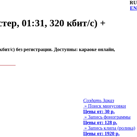
RU
EN
р, 01:31, 320 кбит/с) +
бит/с) без регистрации. Доступны: караоке онлайн,
Создать Заказ
» Поиск минусовки
Цены от: 30 р.
» Запись фонограммы
Цены от: 128 р.
» Запись клипа (ролика)
Цены от: 1920 р.