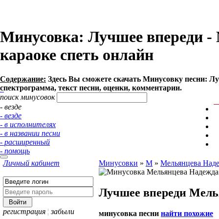
Минусовка: Лучшее впереди - М
караоке спеть онлайн
Содержание:
Здесь Вы сможете cкачать Минусовку песни: Луч
спектрограмма, текст песни, оценки, комментарии.
поиск минусовок
- везде
- везде
- в исполнителях
- в названии песни
- расширенный
- помощь
Личный кабинет
Минусовки
»
М
»
Мельянцева Над
Лучшее впереди
Мель
регистрация
¦
забыли
минусовка песни
найти похожие