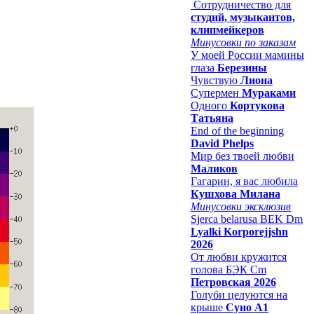
Сотрудничество для
студий, музыкантов,
клипмейкеров
Минусовки по заказам
У моей России мамины
глаза
Березины
Чувствую
Лиона
Супермен
Мураками
Одного
Кортукова
Татьяна
End of the beginning
David Phelps
Мир без твоей любви
Маликов
Гагарин, я вас любила
Кушхова Милана
Минусовки эксклюзив
Sjerca belarusa BEK Dm
Lyalki Korporejjshn
2026
От любви кружится
голова БЭК Cm
Петровская 2026
Голуби целуются на
крыше
Суно А1