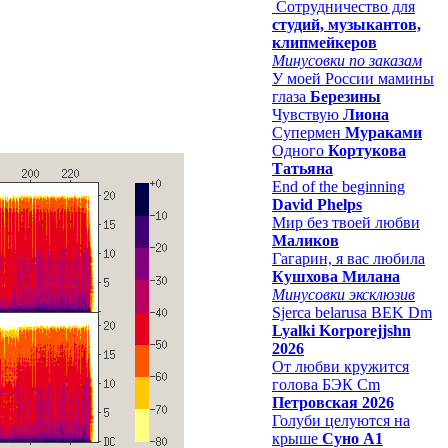
Сотрудничество для
студий, музыкантов,
клипмейкеров
Минусовки по заказам
У моей России мамины
глаза
Березины
Чувствую
Лиона
Супермен
Мураками
Одного
Кортукова
Татьяна
End of the beginning
David Phelps
Мир без твоей любви
Маликов
Гагарин, я вас любила
Кушхова Милана
Минусовки эксклюзив
Sjerca belarusa BEK Dm
Lyalki Korporejjshn
2026
От любви кружится
голова БЭК Cm
Петровская 2026
Голуби целуются на
крыше
Суно А1