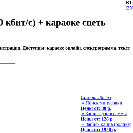
RU
EN
 кбит/с) + караоке спеть
егистрации. Доступны: караоке онлайн, спектрограмма, текст
Создать Заказ
» Поиск минусовки
Цены от: 30 р.
» Запись фонограммы
Цены от: 128 р.
» Запись клипа (ролика)
Цены от: 1920 р.