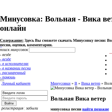
Минусовка: Вольная - Вика вете
онлайн
Содержание:
Здесь Вы сможете cкачать Минусовку песни: Воль
песни, оценки, комментарии.
поиск минусовок
- везде
- везде
- в исполнителях
- в названии песни
- расширенный
- помощь
Личный кабинет
Минусовки
»
В
»
Вика ветер
»
Вол
Вольная
Вика ветер
регистрация
¦
забыли
минусовка песни
найти похожие