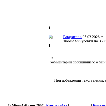
+
1
Владислав
05.03.2026
••
любые минусовки по 350 
1
••
комментарии сообщившего о мин
+
При добавлении текста песни, 
© MinusOK.com 2007
|
Карта сайта
|
Соглашение
|
Контак