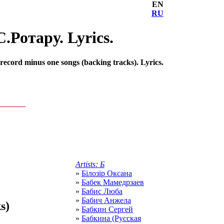
EN
RU
.Ротару. Lyrics.
cord minus one songs (backing tracks). Lyrics.
Artists: Б
»
Білозір Оксана
»
Бабек Мамедрзаев
»
Бабис Люба
»
Бабич Анжела
s)
»
Бабкин Сергей
»
Бабкина (Русская