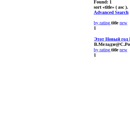
Found: 1
sort «
title
» ( asc ).
Advanced Search
by rating
title
new
1
Этот Новый год
В.Меладзе@С.Ро
by rating
title
new
1