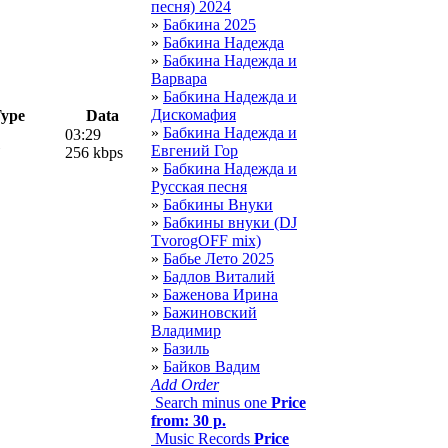
песня) 2024
»
Бабкина 2025
»
Бабкина Надежда
»
Бабкина Надежда и
Варвара
»
Бабкина Надежда и
Дискомафия
ype
Data
»
Бабкина Надежда и
03:29
Евгений Гор
256 kbps
»
Бабкина Надежда и
Русская песня
»
Бабкины Внуки
»
Бабкины внуки (DJ
TvorogOFF mix)
»
Бабье Лето 2025
»
Бадлов Виталий
»
Баженова Ирина
»
Бажиновский
Владимир
»
Базиль
»
Байков Вадим
Add Order
Search minus one
Price
from: 30 р.
Music Records
Price