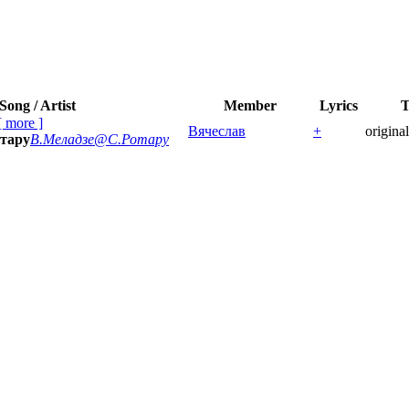
Song / Artist
Member
Lyrics
T
[
more
]
Вячеслав
+
original
тару
В.Меладзе@С.Ротару