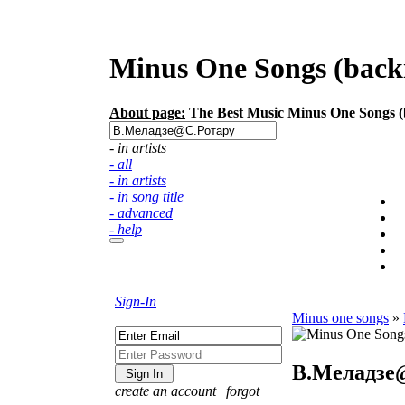
Minus One Songs (backi
About page:
The Best Music Minus One Songs (ba
- in artists
- all
- in artists
- in song title
- advanced
- help
Sign-In
Minus one songs
»
В.Меладзе
create an account
¦
forgot