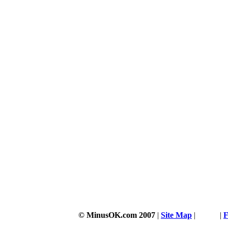
© MinusOK.com 2007
|
Site Map
|
Terms
|
F