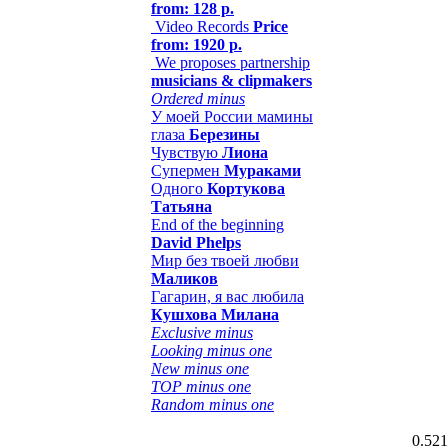
from: 128 р.
Video Records
Price
from: 1920 р.
We proposes partnership
musicians & clipmakers
Ordered minus
У моей России мамины
глаза
Березины
Чувствую
Лиона
Супермен
Мураками
Одного
Кортукова
Татьяна
End of the beginning
David Phelps
Мир без твоей любви
Маликов
Гагарин, я вас любила
Кушхова Милана
Exclusive minus
Looking minus one
New minus one
TOP minus one
Random minus one
0.521