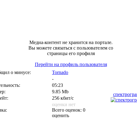
Медиа-контент не хранится на портале.
Вы можете связаться с пользователем со
страницы его профиля
Перейти на профиль пользователя
щил о минусе:
Tornado
-
ельность:
05:23
ер:
9.85 Mb
спектрогр
ейт:
256 кбит/с
оценки нет
ка:
Всего оценок: 0
оценить