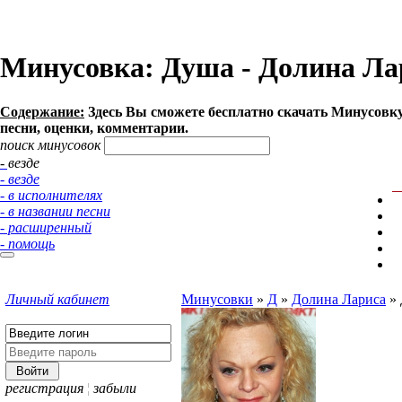
Минусовка: Душа - Долина Лари
Содержание:
Здесь Вы сможете бесплатно cкачать Минусовку п
песни, оценки, комментарии.
поиск минусовок
- везде
- везде
- в исполнителях
- в названии песни
- расширенный
- помощь
Личный кабинет
Минусовки
»
Д
»
Долина Лариса
»
регистрация
¦
забыли