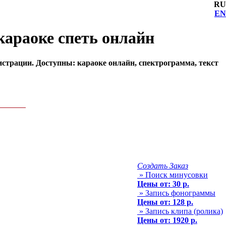
RU
EN
 караоке спеть онлайн
гистрации. Доступны: караоке онлайн, спектрограмма, текст
Создать Заказ
» Поиск минусовки
Цены от: 30 р.
» Запись фонограммы
Цены от: 128 р.
» Запись клипа (ролика)
Цены от: 1920 р.