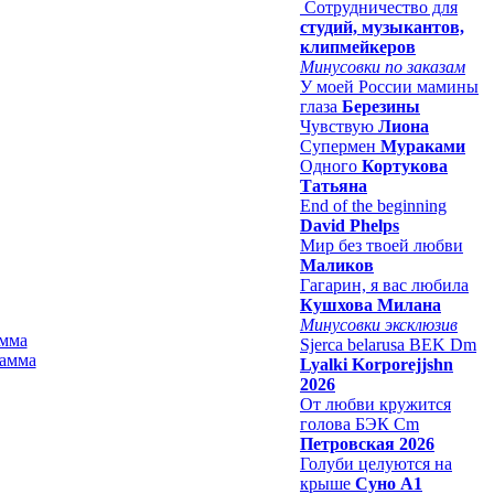
Сотрудничество для
студий, музыкантов,
клипмейкеров
Минусовки по заказам
У моей России мамины
глаза
Березины
Чувствую
Лиона
Супермен
Мураками
Одного
Кортукова
Татьяна
End of the beginning
David Phelps
Мир без твоей любви
Маликов
Гагарин, я вас любила
Кушхова Милана
Минусовки эксклюзив
амма
Sjerca belarusa BEK Dm
Lyalki Korporejjshn
2026
От любви кружится
голова БЭК Cm
Петровская 2026
Голуби целуются на
крыше
Суно А1