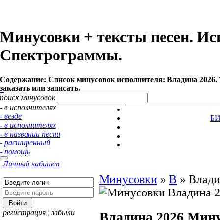
Минусовки + тексты песен. Ис
Спектрограммы.
Содержание:
Список минусовок исполнителя: Владина 2026.
заказать или записать.
поиск минусовок
- в исполнителях
- везде
Б
- в исполнителях
- в названии песни
- расширенный
- помощь
Личный кабинет
Минусовки
»
В
»
Влади
регистрация
¦
забыли
Владина 2026
Мину