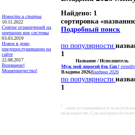
Найдено: 1
Новости и статьи
сортировка «
названи
10.11.2022
Снятие ограничений на
Подробный поиск
операции вне системы
03.03.2019
Новое в демо
по популярности
назв
предпрослушивании на
1
сайте
22.08.2017
Название / Исполнитель
Внимание!
Муж мой дорогой бэк Gm
[
перей
Мошенничество!
Владина 2026
Владина 2026
по популярности
назв
1
*
- цена устанавливается за использ
пользователю. Сам материал беспла
3343 s