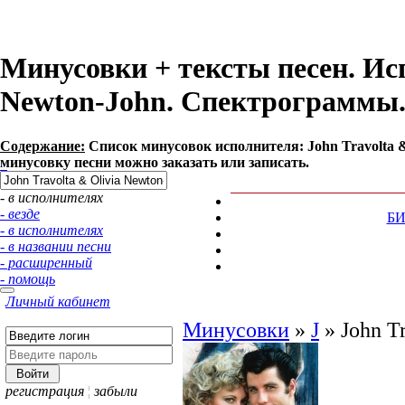
Минусовки + тексты песен. Исп
Newton-John. Спектрограммы
Содержание:
Список минусовок исполнителя: John Travolta 
минусовку песни можно заказать или записать.
- в исполнителях
- везде
Б
- в исполнителях
- в названии песни
- расширенный
- помощь
Личный кабинет
Минусовки
»
J
»
John T
регистрация
¦
забыли