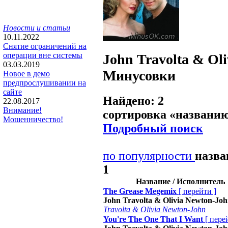
Новости и статьи
10.11.2022
Снятие ограничений на
операции вне системы
John Travolta & Ol
03.03.2019
Минусовки
Новое в демо
предпрослушивании на
сайте
Найдено: 2
22.08.2017
Внимание!
сортировка «
названи
Мошенничество!
Подробный поиск
по популярности
назв
1
Название / Исполнитель
The Grease Megemix
[
перейти
]
John Travolta & Olivia Newton-Jo
Travolta & Olivia Newton-John
You're The One That I Want
[
пере