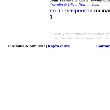
John Travolta & Olivia Newton-Jo
Travolta & Olivia Newton-John
по популярности
назв
1
*
- цена устанавливается за использ
пользователю. Сам материал беспла
© MinusOK.com 2007
|
Карта сайта
|
Соглашение
|
Контак