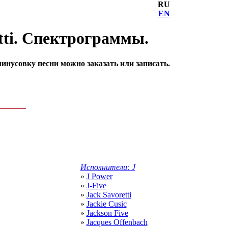
RU
EN
tti. Спектрограммы.
инусовку песни можно заказать или записать.
Исполнители: J
»
J Power
»
J-Five
»
Jack Savoretti
»
Jackie Cusic
»
Jackson Five
»
Jacques Offenbach