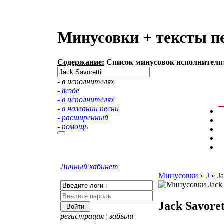
Минусовки + тексты пе
Содержание:
Список минусовок исполнителя: 
- в исполнителях
- везде
- в исполнителях
- в названии песни
- расширенный
- помощь
Личный кабинет
Минусовки
»
J
»
Ja
Jack Savoret
регистрация
¦
забыли