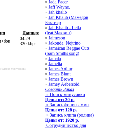
»
Jada Facer
»
Jaff Wayne.
»
Jah khalib
»
Jah Khalib (Мамедов
Бахтияр
»
Jah Khalib - Leila
(feat.Маквин)
ип
Данные
»
Jaimeson
04:29
л+бэк
»
Jakonda, Nejtrino
320 kbps
»
Jamaican Reggae Cuts
(Sam Smiths song)
»
Jamala
»
Jamelia
»
James Arthur
ние Биржа Минусовок).
»
James Blunt
»
James Brown
»
Jamey Aebersold
Создать Заказ
» Поиск минусовки
Цены от: 30 р.
» Запись фонограммы
Цены от: 128 р.
» Запись клипа (ролика)
Цены от: 1920 р.
Сотрудничество для