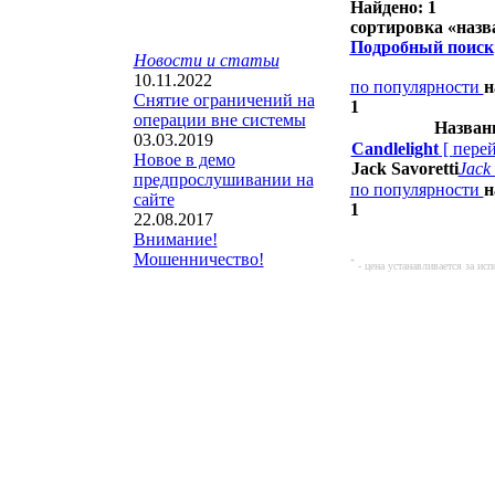
Найдено: 1
сортировка «
назв
Подробный поиск
Новости и статьи
10.11.2022
по популярности
н
Снятие ограничений на
1
операции вне системы
Назван
03.03.2019
Candlelight
[
пере
Новое в демо
Jack Savoretti
Jack 
предпрослушивании на
по популярности
н
сайте
1
22.08.2017
Внимание!
Мошенничество!
*
- цена устанавливается за и