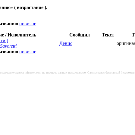
анию
» ( возрастание ).
азванию
новизне
ие / Исполнитель
Сообщил
Текст
Т
йти
]
Денис
оригина
Savoretti
азванию
новизне
спользование сервиса minusok.com по передаче данных пользователю. Сам материал бесплатный (исключе