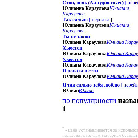
Стоп, ночь (А-студио cover)
[
пере
Юлианна Караулова
Юлианна
Караулова
Так сильно
[
перейти
]
Юлианна Караулова
Юлианна
Караулова
Ты не такой
Юлиана Караулова
Юлиана Карау
Хьюстон
Юлиана Караулова
Юлиана Карау
Хьюстон
Юлиана Караулова
Юлиана Карау
Я попала в сети
Юлиана Караулова
Юлиана Карау
Я так сильно тебя люблю
[
перей
Юлиан
Юлиан
по популярности
назв
1
*
- цена устанавливается за использ
пользователю. Сам материал беспла