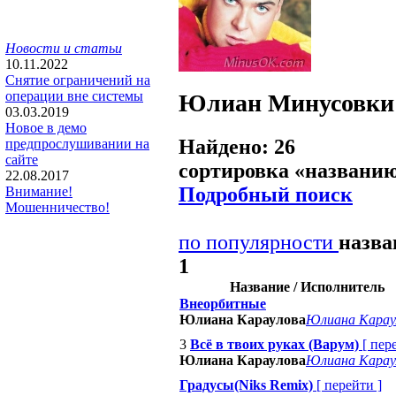
Новости и статьи
10.11.2022
Снятие ограничений на
операции вне системы
Юлиан
Минусовки
03.03.2019
Новое в демо
Найдено: 26
предпрослушивании на
сайте
сортировка «
названи
22.08.2017
Подробный поиск
Внимание!
Мошенничество!
по популярности
назв
1
Название / Исполнитель
Внеорбитные
Юлиана Караулова
Юлиана Карау
3
Всё в твоих руках (Варум)
[
пер
Юлиана Караулова
Юлиана Карау
Градусы(Niks Remix)
[
перейти
]