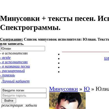
Минусовки + тексты песен. И
Спектрограммы.
Содержание:
Список минусовок исполнителя: Юлиан. Тексты
или записать.
- в исполнителях
- везде
Б
- в исполнителях
- в названии песни
- расширенный
- помощь
Личный кабинет
Минусовки
»
Ю
»
Юли
регистрация
¦
забыли