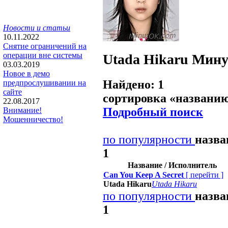
Новости и статьи
10.11.2022
Снятие ограничений на
операции вне системы
Utada Hikaru
Мину
03.03.2019
Новое в демо
Найдено: 1
предпрослушивании на
сайте
сортировка «
названи
22.08.2017
Подробный поиск
Внимание!
Мошенничество!
по популярности
назв
1
Название / Исполнитель
Can You Keep A Secret
[
перейти
]
Utada Hikaru
Utada Hikaru
по популярности
назв
1