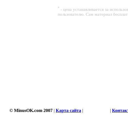
*
- цена устанавливается за использ
пользователю. Сам материал беспла
© MinusOK.com 2007
|
Карта сайта
|
Соглашение
|
Контак