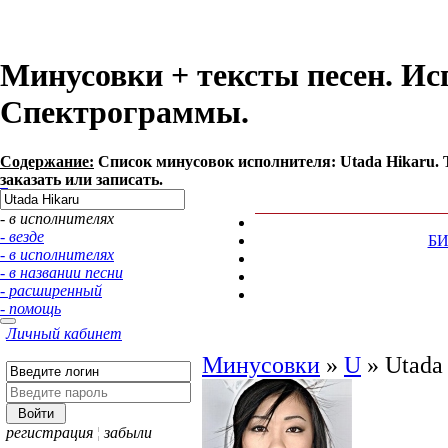
Минусовки + тексты песен. Ис
Спектрограммы.
Содержание:
Список минусовок исполнителя: Utada Hikaru.
заказать или записать.
- в исполнителях
- везде
Б
- в исполнителях
- в названии песни
- расширенный
- помощь
Личный кабинет
Минусовки
»
U
»
Utada
регистрация
¦
забыли