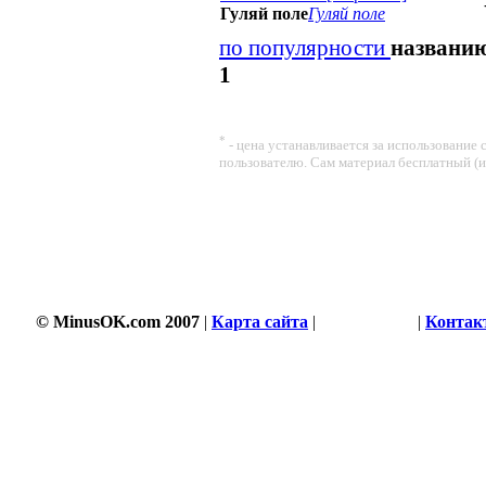
Гуляй поле
Гуляй поле
по популярности
названи
1
*
- цена устанавливается за использование
пользователю. Сам материал бесплатный (
© MinusOK.com 2007
|
Карта сайта
|
Соглашение
|
Контак