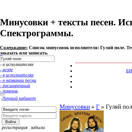
Минусовки + тексты песен. Ис
Спектрограммы.
Содержание:
Список минусовок исполнителя: Гуляй поле. Т
заказать или записать.
- в исполнителях
- везде
Б
- в исполнителях
- в названии песни
- расширенный
- помощь
Личный кабинет
Минусовки
»
Г
»
Гуляй пол
регистрация
¦
забыли