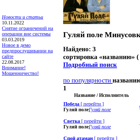
Новости и статьи
10.11.2022
Снятие ограничений на
Гуляй поле
Минусов
операции вне системы
03.03.2019
Новое в демо
Найдено: 3
предпрослушивании на
сортировка «
названию
» (
сайте
22.08.2017
Подробный поиск
Внимание!
Мошенничество!
по популярности
названи
1
Название / Исполнитель
Победа
[
перейти
]
Гуляй поле
Гуляй поле
Светка
[
перейти
]
Гуляй поле
Гуляй поле
Спой атаман
[
перейти
]