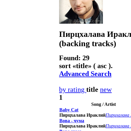
Пирцхалава Ирак
(backing tracks)
Found: 29
sort «
title
» ( asc ).
Advanced Search
by rating
title
new
1
Song / Artist
Baby Cat
Пирцхалава Ираклий
Пирцхалава
Вова - чума
Пирцхалава Ираклий
Пирцхалава