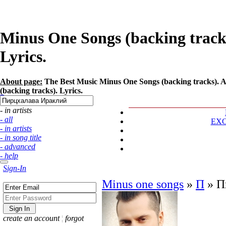
Minus One Songs (backing track
Lyrics.
About page:
The Best Music Minus One Songs (backing tracks). 
(backing tracks). Lyrics.
- in artists
- all
EX
- in artists
- in song title
- advanced
- help
Sign-In
Minus one songs
»
П
»
П
create an account
¦
forgot