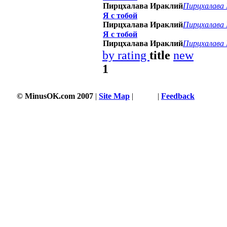
Пирцхалава Ираклий
Пирцхалава
Я с тобой
Пирцхалава Ираклий
Пирцхалава
Я с тобой
Пирцхалава Ираклий
Пирцхалава
by rating
title
new
1
© MinusOK.com 2007
|
Site Map
|
Terms
|
Feedback