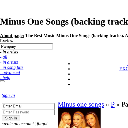
Minus One Songs (backing tracks)
About page:
The Best Music Minus One Songs (backing tracks). Ar
Lyrics.
- in artists
- all
- in artists
- in song title
EX
- advanced
- help
Sign-In
Minus one songs
»
Р
»
Р
create an account
¦
forgot