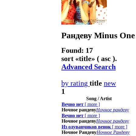
Рандеву
Minus One 
Found: 17
sort «
title
» ( asc ).
Advanced Search
by rating
title
new
1
Song / Artist
Вечно нет
[
more
]
Ночное рандеву
Ночное рандеву
Вечно нет
[
more
]
Ночное рандеву
Ночное рандеву
Из одуванчиков венок
[
more
]
Ночное Рандеву
Ночное Рандеву