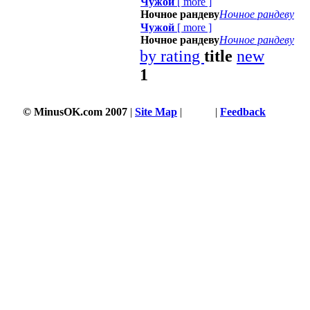
Чужой
[
more
]
Ночное рандеву
Ночное рандеву
Чужой
[
more
]
Ночное рандеву
Ночное рандеву
by rating
title
new
1
© MinusOK.com 2007
|
Site Map
|
Terms
|
Feedback