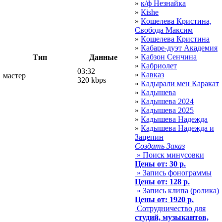
»
к/ф Незнайка
»
Кishe
»
Кoшeлева Кристина,
Свобoда Мaксим
»
Кoшелева Кристина
»
Кабаре-дуэт Академия
»
Кабзон Сенчина
Тип
Данные
»
Кабриолет
03:32
»
Кавказ
мастер
320 kbps
»
Кадырали мен Каракат
»
Кадышева
»
Кадышева 2024
»
Кадышева 2025
»
Кадышева Надежда
»
Кадышева Надежда и
Зацепин
Создать Заказ
» Поиск минусовки
Цены от: 30 р.
» Запись фонограммы
Цены от: 128 р.
» Запись клипа (ролика)
Цены от: 1920 р.
Сотрудничество для
студий, музыкантов,