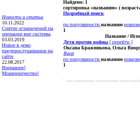
Найдено: 1
сортировка «
названию
» ( возраст
Подробный поиск
Новости и статьи
10.11.2022
по популярности
названию
новизн
Снятие ограничений на
1
операции вне системы
Название / Исп
03.03.2019
Дети против войны
[
перейти
]
Новое в демо
Оксана Бражникова, Ольга Виор
предпрослушивании на
Виор
сайте
по популярности
названию
новизн
22.08.2017
1
Внимание!
Мошенничество!
*
- цена устанавливается за использование сервиса minu