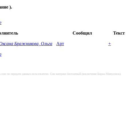
ание ).
е
олнитель
Сообщил
Текст
Оксана Бражникова, Ольга
Арт
+
е
sok.com по передаче данных пользователю. Сам материал бесплатный (исключение Биржа Минусовок).