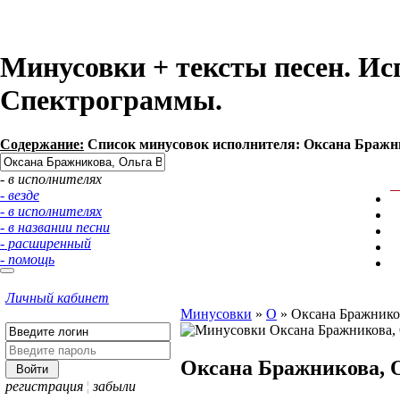
Минусовки + тексты песен. Ис
Спектрограммы.
Содержание:
Список минусовок исполнителя: Оксана Бражник
- в исполнителях
- везде
- в исполнителях
- в названии песни
- расширенный
- помощь
Личный кабинет
Минусовки
»
О
»
Оксана Бражнико
Оксана Бражникова, 
регистрация
¦
забыли