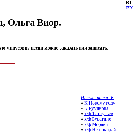
RU
EN
, Ольга Виор.
ю минусовку песни можно заказать или записать.
Исполнители: К
»
К Новому году
»
К.Румянова
»
к/ф 12 стульев
»
к/ф Буратино
»
к/ф Моряки
»
к/ф Не покидай