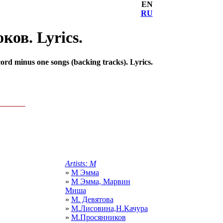
EN
RU
ков. Lyrics.
rd minus one songs (backing tracks). Lyrics.
Artists: М
»
М Эмма
»
М Эмма, Марвин
Миша
»
М. Девятова
»
М.Лисовина,Н.Качура
»
М.Просянников