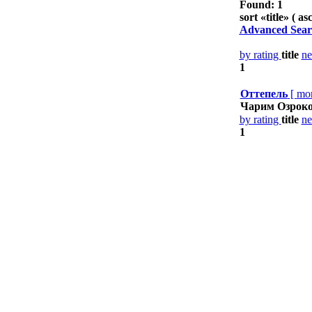
Found: 1
sort «
title
» ( asc
Advanced Sear
by rating
title
n
1
Оттепель
[
mo
Чарим Озрок
by rating
title
n
1