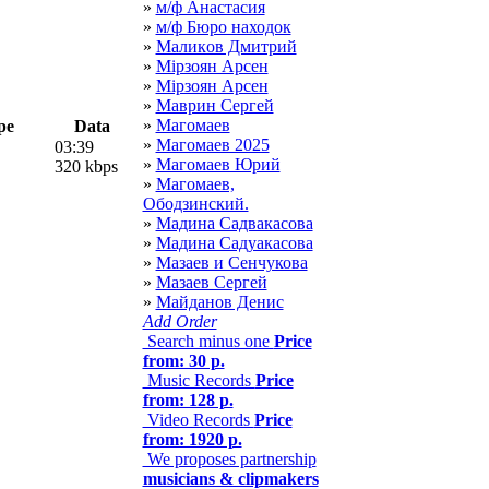
»
м/ф Анастасия
»
м/ф Бюро находок
»
Мaликoв Дмитрий
»
Мiрзоян Арсен
»
Мірзоян Арсен
»
Маврин Сергей
»
Магомаев
pe
Data
»
Магомаев 2025
03:39
»
Магомаев Юрий
320 kbps
»
Магомаев,
Ободзинский.
»
Мадина Садвакасова
»
Мадина Садуакасова
»
Мазаев и Сенчукова
»
Мазаев Сергей
»
Майданов Денис
Add Order
Search minus one
Price
from: 30 р.
Music Records
Price
from: 128 р.
Video Records
Price
from: 1920 р.
We proposes partnership
musicians & clipmakers