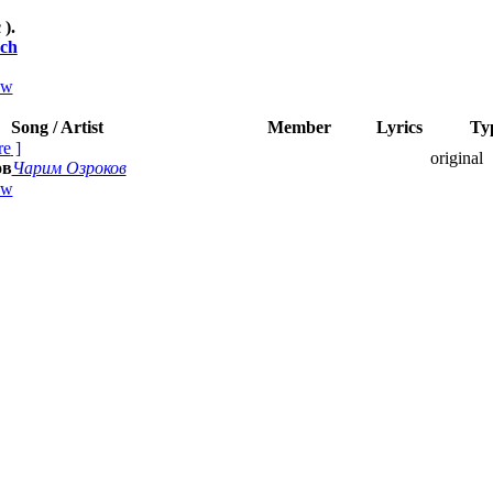
 ).
ch
ew
Song / Artist
Member
Lyrics
Ty
re
]
original
ов
Чарим Озроков
ew