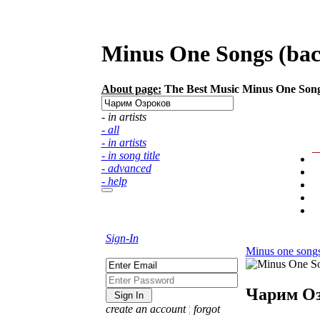
Minus One Songs (back
About page:
The Best Music Minus One Songs 
- in artists
- all
- in artists
- in song title
- advanced
- help
Sign-In
Minus one song
Чарим О
create an account
¦
forgot