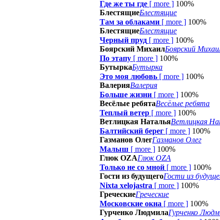
Где же ты где
[
more
]
100%
Блестящие
Блестящие
Там за облаками
[
more
]
100%
Блестящие
Блестящие
Черный пруд
[
more
]
100%
Боярский Михаил
Боярский Михаи
По этапу
[
more
]
100%
Бутырка
Бутырка
Это моя любовь
[
more
]
100%
Валерия
Валерия
Больше жизни
[
more
]
100%
Весёлые ребята
Весёлые ребята
Теплый ветер
[
more
]
100%
Ветлицкая Наталья
Ветлицкая На
Балтийский берег
[
more
]
100%
Газманов Олег
Газманов Олег
Малыш
[
more
]
100%
Глюк OZA
Глюк OZA
Только не со мной
[
more
]
100%
Гости из будущего
Гости из будуще
Nixta xelojastra
[
more
]
100%
Греческие
Греческие
Московские окна
[
more
]
100%
Гурченко Людмила
Гурченко Людм