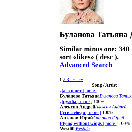
Буланова Татьяна
Similar minus one: 340
sort «
likes
» ( desc ).
Advanced Search
1
2
3
»
»»
Song / Artist
Да это нет
[
more
]
Буланова Татьяна
Буланова Татья
Дружба
[
more
]
100%
Алексин Андрей
Алексин Андрей
Гуси-лебеди
[
more
]
100%
Антонов Юрий
Антонов Юрий
Flying without wings
[
more
]
100%
Westlife
Westlife