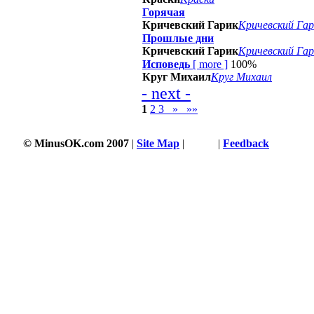
Горячая
Кричевский Гарик
Кричевский Гар
Прошлые дни
Кричевский Гарик
Кричевский Гар
Исповедь
[
more
]
100%
Круг Михаил
Круг Михаил
- next -
1
2
3
»
»»
© MinusOK.com 2007
|
Site Map
|
Terms
|
Feedback