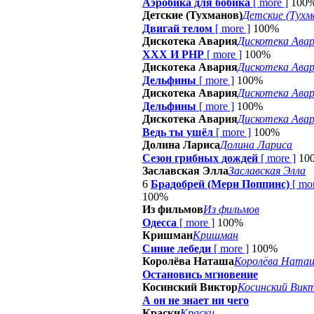
Аэробика для бобика
[
more
]
100
Детские (Тухманов)
Детские (Тухм
Двигай телом
[
more
]
100%
Дискотека Авария
Дискотека Ава
ХХХ И РНР
[
more
]
100%
Дискотека Авария
Дискотека Ава
Дельфины
[
more
]
100%
Дискотека Авария
Дискотека Ава
Дельфины
[
more
]
100%
Дискотека Авария
Дискотека Ава
Ведь ты ушёл
[
more
]
100%
Долина Лариса
Долина Лариса
Сезон грибных дождей
[
more
]
10
Заславская Элла
Заславская Элла
6
Брадобрей (Мери Поппинс)
[
mo
100%
Из фильмов
Из фильмов
Одесса
[
more
]
100%
Кришман
Кришман
Синие лебеди
[
more
]
100%
Королёва Наташа
Королёва Ната
Остановись мгновение
Косинский Виктор
Косинский Вик
А он не знает ни чего
Краски
Краски