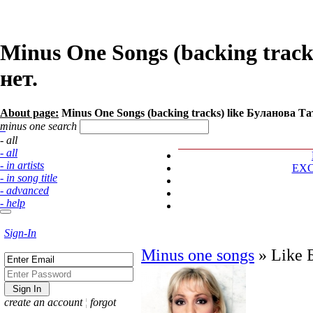
Minus One Songs (backing track
нет.
About page:
Minus One Songs (backing tracks) like Буланова Татья
minus one search
- all
- all
- in artists
EX
- in song title
- advanced
- help
Sign-In
Minus one songs
»
Like 
create an account
¦
forgot