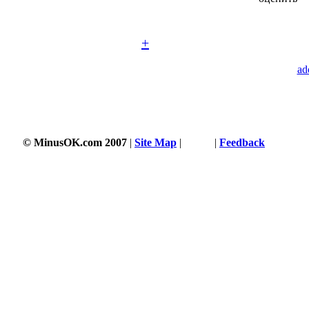
+
ad
© MinusOK.com 2007
|
Site Map
|
Terms
|
Feedback