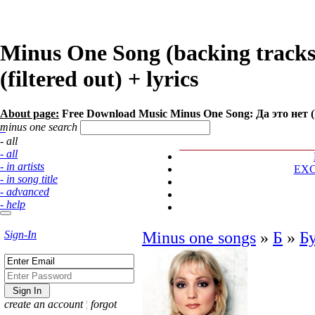
Minus One Song (backing tracks
(filtered out) + lyrics
About page:
Free Download Music Minus One Song: Да это нет 
minus one search
- all
- all
- in artists
EX
- in song title
- advanced
- help
Sign-In
Minus one songs
»
Б
»
Б
create an account
¦
forgot