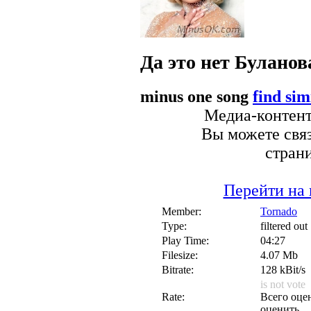
Да это нет
Буланов
minus one song
find sim
Медиа-контент 
Вы можете связ
стран
Перейти на 
Member:
Tornado
Type:
filtered out
Play Time:
04:27
Filesize:
4.07 Mb
Bitrate:
128 kBit/s
is not vote
Rate:
Всего оцен
оценить