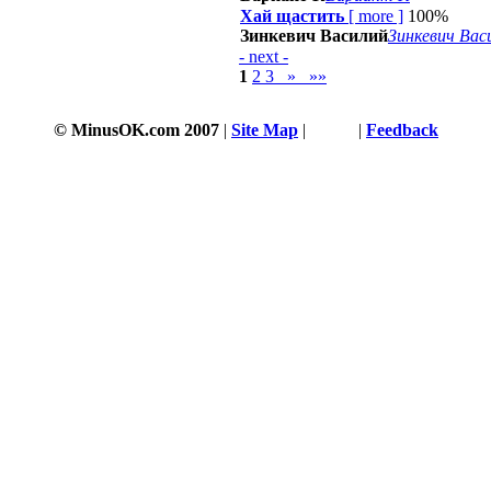
Хай щастить
[
more
]
100%
Зинкевич Василий
Зинкевич Вас
- next -
1
2
3
»
»»
© MinusOK.com 2007
|
Site Map
|
Terms
|
Feedback