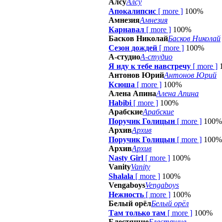
Алсу
Алсу
Апокалипсис
[
more
]
100%
Амнезия
Амнезия
Карнавал
[
more
]
100%
Басков Николай
Басков Николай
Сезон дождей
[
more
]
100%
А-студио
А-студио
Я иду к тебе навстречу
[
more
]
Антонов Юрий
Антонов Юрий
Ксюша
[
more
]
100%
Алена Апина
Алена Апина
Habibi
[
more
]
100%
Арабские
Арабские
Поручик Голицын
[
more
]
100%
Архив
Архив
Поручик Голицын
[
more
]
100%
Архив
Архив
Nasty Girl
[
more
]
100%
Vanity
Vanity
Shalala
[
more
]
100%
Vengaboys
Vengaboys
Нежность
[
more
]
100%
Белый орёл
Белый орёл
Там только там
[
more
]
100%
Блестящие
Блестящие