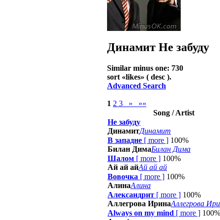
Динамит
Не забуду
Similar minus one: 730
sort «
likes
» ( desc ).
Advanced Search
1
2
3
»
»»
Song / Artist
Не забуду
Динамит
Динамит
В западне
[
more
]
100%
Билан Дима
Билан Дима
Шалом
[
more
]
100%
Ай ай ай
Ай ай ай
Вовочка
[
more
]
100%
Алина
Алина
Александрит
[
more
]
100%
Аллегрова Ирина
Аллегрова Ир
Always on my mind
[
more
]
100