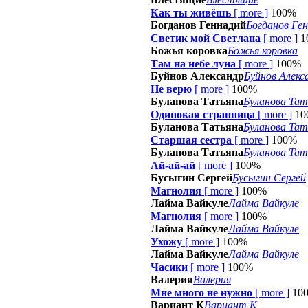
Как ты живёшь
[
more
]
100%
Богданов Геннадий
Богданов Ге
Светик мой Светлана
[
more
]
1
Божья коровка
Божья коровка
Там на небе луна
[
more
]
100%
Буйнов Александр
Буйнов Алекс
Не верю
[
more
]
100%
Буланова Татьяна
Буланова Тат
Одинокая странница
[
more
]
10
Буланова Татьяна
Буланова Тат
Старшая сестра
[
more
]
100%
Буланова Татьяна
Буланова Тат
Ай-ай-ай
[
more
]
100%
Бусыгин Сергей
Бусыгин Сергей
Магнолия
[
more
]
100%
Лайма Вайкуле
Лайма Вайкуле
Магнолия
[
more
]
100%
Лайма Вайкуле
Лайма Вайкуле
Ухожу
[
more
]
100%
Лайма Вайкуле
Лайма Вайкуле
Часики
[
more
]
100%
Валерия
Валерия
Мне много не нужно
[
more
]
10
Вариант К
Вариант К