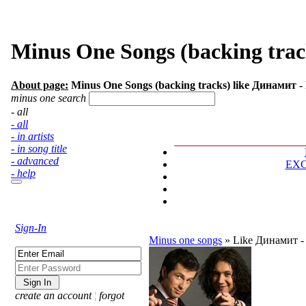
Minus One Songs (backing trac
About page:
Minus One Songs (backing tracks) like Динамит - Не
minus one search
- all
- all
- in artists
- in song title
- advanced
EX
- help
Sign-In
Minus one songs
»
Like Динамит -
create an account
¦
forgot