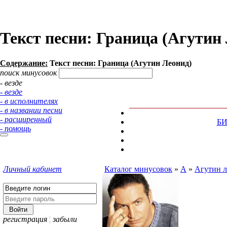
Текст песни: Граница (Агутин
Содержание:
Текст песни: Граница (Агутин Леонид)
поиск минусовок
- везде
- везде
- в исполнителях
- в названии песни
- расширенный
Б
- помощь
Личный кабинет
Каталог минусовок
»
А
»
Агутин 
регистрация
¦
забыли