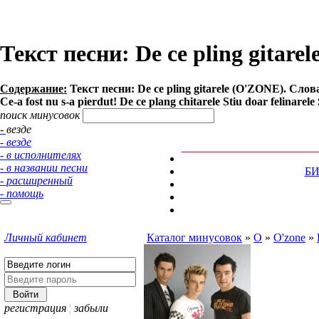
Текст песни: De ce pling gitare
Содержание:
Текст песни: De ce pling gitarele (O'ZONE). Слова: O
Ce-a fost nu s-a pierdut! De ce plang chitarele Stiu doar felinarele
поиск минусовок
- везде
- везде
- в исполнителях
- в названии песни
Б
- расширенный
- помощь
Личный кабинет
Каталог минусовок
»
O
»
O'zone
»
регистрация
¦
забыли