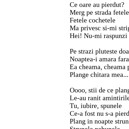
Ce oare au pierdut?
Merg pe strada fetele
Fetele cochetele
Ma privesc si-mi str
Hei! Nu-mi raspunzi 
Pe strazi pluteste do
Noaptea-i amara fara
Ea cheama, cheama p
Plange chitara mea...
Oooo, stii de ce plan
Le-au ranit amintiril
Tu, iubire, spunele
Ce-a fost nu s-a pier
Plang in noapte strun
Strunele nebunele