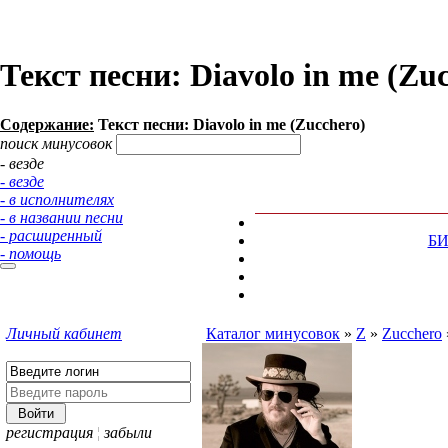
Текст песни: Diavolo in me (Zu
Содержание:
Текст песни: Diavolo in me (Zucchero)
поиск минусовок
- везде
- везде
- в исполнителях
- в названии песни
- расширенный
Б
- помощь
Личный кабинет
Каталог минусовок
»
Z
»
Zucchero
регистрация
¦
забыли