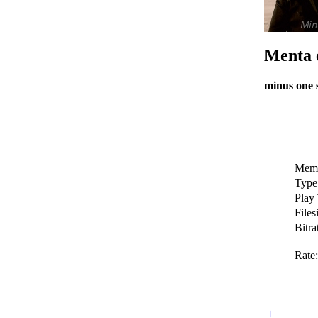
Menta 
minus one 
Memb
Type
Play
Files
Bitra
Rate:
+