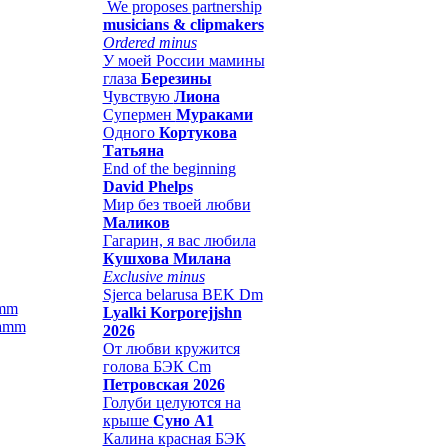
We proposes partnership
musicians & clipmakers
Ordered minus
У моей России мамины
глаза
Березины
Чувствую
Лиона
Супермен
Мураками
Одного
Кортукова
Татьяна
End of the beginning
David Phelps
Мир без твоей любви
Маликов
Гагарин, я вас любила
Кушхова Милана
Exclusive minus
Sjerca belarusa BEK Dm
amm
Lyalki Korporejjshn
2026
От любви кружится
голова БЭК Cm
Петровская 2026
Голуби целуются на
крыше
Суно А1
Калина красная БЭК