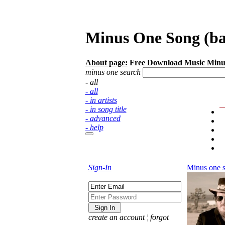
Minus One Song (bac
About page:
Free Download Music Minus
minus one search
- all
- all
- in artists
- in song title
- advanced
- help
Sign-In
Minus one 
create an account
¦
forgot