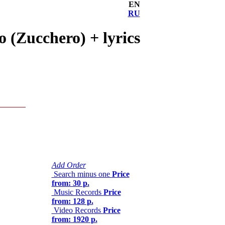
EN
RU
 (Zucchero) + lyrics
Add Order
Search minus one
Price
from: 30 р.
Music Records
Price
from: 128 р.
Video Records
Price
from: 1920 р.