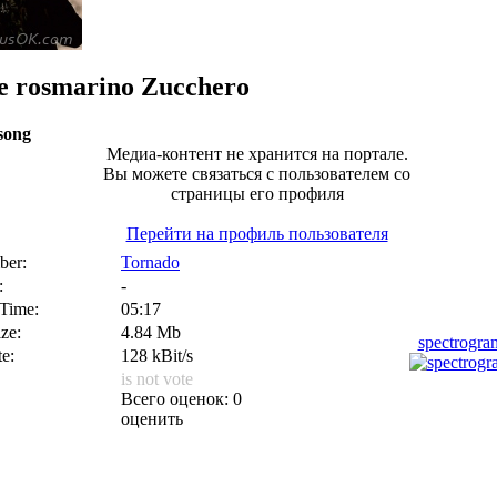
e rosmarino
Zucchero
song
Медиа-контент не хранится на портале.
Вы можете связаться с пользователем со
страницы его профиля
Перейти на профиль пользователя
er:
Tornado
:
-
 Time:
05:17
ize:
4.84 Mb
spectrogr
te:
128 kBit/s
is not vote
Всего оценок: 0
оценить