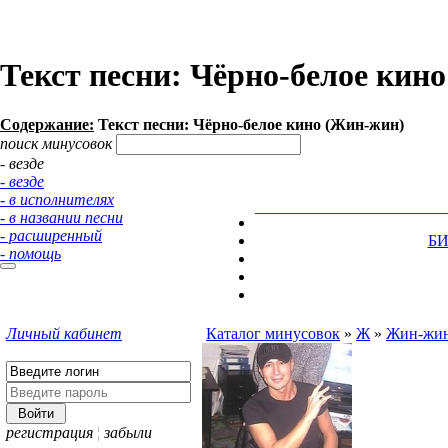
Текст песни: Чёрно-белое кин
Содержание:
Текст песни: Чёрно-белое кино (Жин-жин)
поиск минусовок
- везде
- везде
- в исполнителях
- в названии песни
- расширенный
Б
- помощь
Личный кабинет
Каталог минусовок
»
Ж
»
Жин-жи
регистрация
¦
забыли