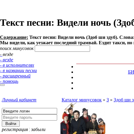
Текст песни: Видели ночь (Здо
Содержание:
Текст песни: Видели ночь (Здоб ши здуб). Слова
Мы видели, как уезжает последний трамвай. Ездит такси, но 
поиск минусовок
- везде
- везде
- в исполнителях
- в названии песни
Б
- расширенный
- помощь
Личный кабинет
Каталог минусовок
»
З
»
Здоб ши 
регистрация
¦
забыли