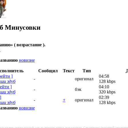
б
Минусовки
ванию
» ( возрастание ).
к
названию
новизне
Исполнитель
Сообщил
Текст
Тип
рейти
]
04:58
-
оригинал
 ши здуб
128 kbps
ейти
]
04:10
-
бэк
 ши здуб
320 kbps
]
02:39
-
+
оригинал
 ши здуб
128 kbps
названию
новизне
спользование сервиса minusok.com по передаче данных пользователю. Сам материал бесплатный (исключе