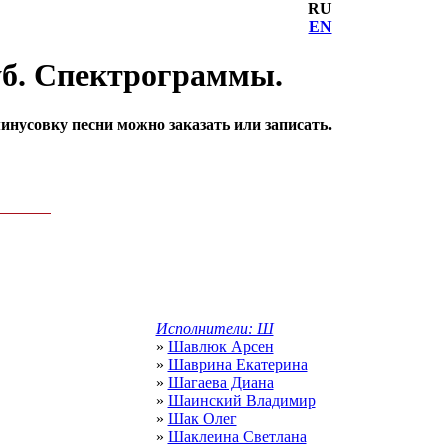
RU
EN
уб. Спектрограммы.
нусовку песни можно заказать или записать.
Исполнители: Ш
»
Шавлюк Арсен
»
Шаврина Екатерина
»
Шагаева Диана
»
Шаинский Владимир
»
Шак Олег
»
Шаклеина Светлана