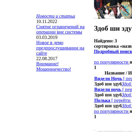
Новости и статьи
10.11.2022
Снятие ограничений на
Здоб ши зду
операции вне системы
03.03.2019
Найдено: 3
Новое в демо
сортировка «
наз
предпрослушивании на
Подробный поис
сайте
22.08.2017
по популярности
Внимание!
1
Мошенничество!
Название / 
Видели Ночь
[
пе
Здоб ши здуб
Здоб
Видели ночь
[
пер
Здоб ши здуб
Здоб
Полька
[
перейти
Здоб ши здуб
Здоб
по популярности
1
*
- цена устанавливается за и