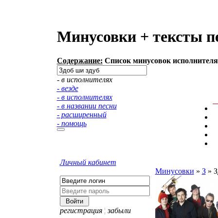
Минусовки + тексты п
Содержание:
Список минусовок исполнителя:
- в исполнителях
- везде
- в исполнителях
- в названии песни
- расширенный
- помощь
Личный кабинет
Минусовки
»
З
»
З
регистрация
¦
забыли