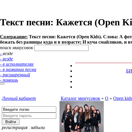
Текст песни: Кажется (Open Ki
Содержание:
Текст песни: Кажется (Open Kids). Слова: А фо
бежать без разницы куда и в возрасте; И куча смайликов, и в
поиск минусовок
- везде
- везде
- в исполнителях
- в названии песни
Б
- расширенный
- помощь
Личный кабинет
Каталог минусовок
»
O
»
Open kid
регистрация
¦
забыли