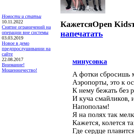
Новости и статьи
10.11.2022
Кажется
Open Kids
Снятие ограничений на
напечатать
операции вне системы
03.03.2019
Новое в демо
предпрослушивании на
сайте
22.08.2017
минусовка
Внимание!
Мошенничество!
А фотки сбросишь 
Аэропорты, это к о
К нему бежать без р
И куча смайликов, 
Напополам!
Я на полях так мелк
Кажется, колется та
Где сердце плавится