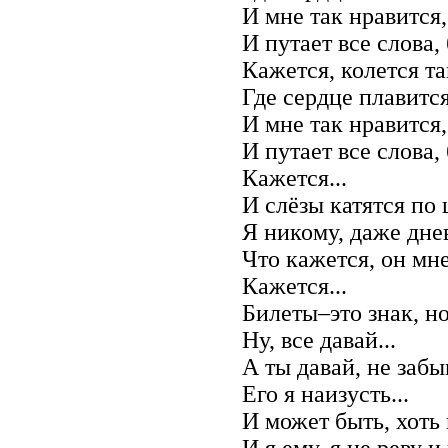
И мне так нравится,
И путает все слова,
Кажется, колется та
Где сердце плавится
И мне так нравится,
И путает все слова,
Кажется...
И слёзы катятся по
Я никому, даже дне
Что кажется, он мне
Кажется...
Билеты–это знак, н
Ну, все давай...
А ты давай, не забыв
Его я наизусть...
И может быть, хоть
И я ему, я не реву 