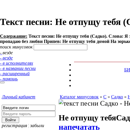
Текст песни: Не отпущу тебя (
Содержание:
Текст песни: Не отпущу тебя (Садко). Слова: Я 
пропадаю без любви Припев: Не отпущу тебя домой На зорьке р
поиск минусовок
- везде
- везде
- в исполнителях
- в названии песни
Б
- расширенный
- помощь
Личный кабинет
Каталог минусовок
»
С
»
Садко
»
Н
Не отпущу тебя
Сад
напечатать
регистрация
¦
забыли