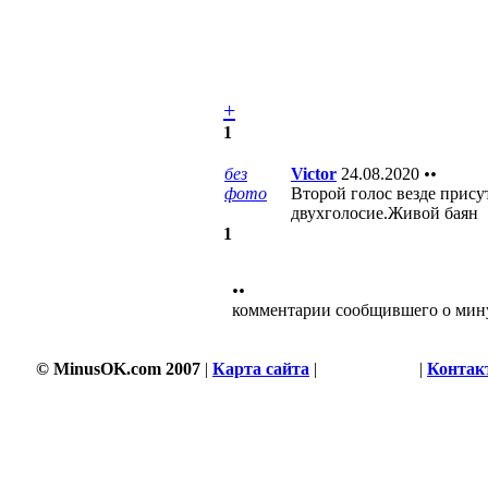
+
1
без
Victor
24.08.2020
••
фото
Второй голос везде прису
двухголосие.Живой баян
1
••
комментарии сообщившего о мин
© MinusOK.com 2007
|
Карта сайта
|
Соглашение
|
Контак