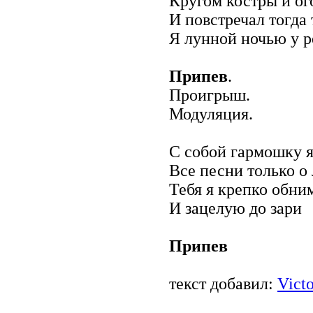
Кругом костры и ог
И повстречал тогда 
Я лунной ночью у р
Припев
.
Проигрыш.
Модуляция.
С собой гармошку я
Все песни только о
Тебя я крепко обни
И зацелую до зари
Припев
текст добавил:
Victo